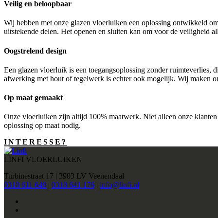
Veilig en beloopbaar
Wij hebben met onze glazen vloerluiken een oplossing ontwikkeld om 
uitstekende delen. Het openen en sluiten kan om voor de veiligheid 
Oogstrelend design
Een glazen vloerluik is een toegangsoplossing zonder ruimteverlies, 
afwerking met hout of tegelwerk is echter ook mogelijk. Wij maken onz
Op maat gemaakt
Onze vloerluiken zijn altijd 100% maatwerk. Niet alleen onze klante
oplossing op maat nodig.
INTERESSE?
LINFI VLOERLUIKEN
Turbinestraat 17 | 3903 LV Veenendaal
0318 611 649
|
0318 641 176
|
info@linfi.nl