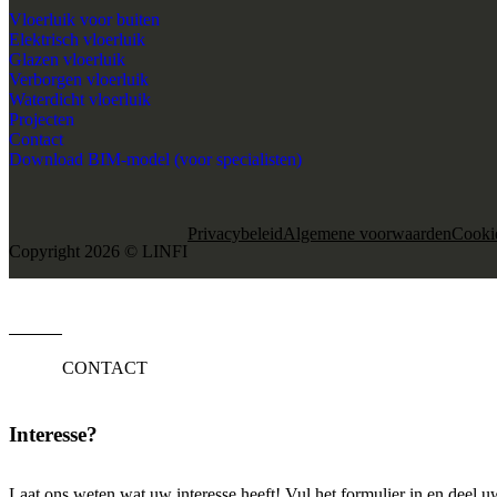
Vloerluik voor buiten
Elektrisch vloerluik
Glazen vloerluik
Verborgen vloerluik
Waterdicht vloerluik
Projecten
Contact
Download BIM-model (voor specialisten)
Privacybeleid
Algemene voorwaarden
Cooki
Copyright 2026 © LINFI
CONTACT
Interesse?
Laat ons weten wat uw interesse heeft! Vul het formulier in en deel 