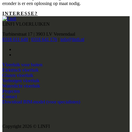
eronder is er een oplossing op maat nodig.
INTERESSE?
LINFI VLOERLUIKEN
Turbinestraat 17 | 3903 LV Veenendaal
0318 611 649
|
0318 641 176
|
info@linfi.nl
Vloerluik voor buiten
Elektrisch vloerluik
Glazen vloerluik
Verborgen vloerluik
Waterdicht vloerluik
Projecten
Contact
Download BIM-model (voor specialisten)
Copyright 2026 © LINFI