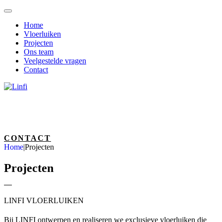
Home
Vloerluiken
Projecten
Ons team
Veelgestelde vragen
Contact
CONTACT
Home
|
Projecten
Projecten
LINFI VLOERLUIKEN
Bij LINFI ontwerpen en realiseren we exclusieve vloerluiken die