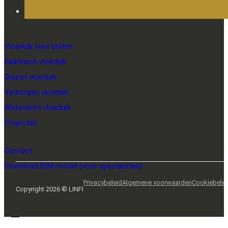
Vloerluik voor buiten
Elektrisch vloerluik
Glazen vloerluik
Verborgen vloerluik
Waterdicht vloerluik
Projecten
Contact
Download BIM-model (voor specialisten)
Privacybeleid
Algemene voorwaarden
Cookiebele
Copyright 2026 © LINFI