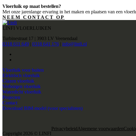
Vloerluik op maat bestellen?
Met onze jarenlange ervaring in het maken en plaatsen van een vloer
NEEM CONTACT OP
LINFI VLOERLUIKEN
Turbinestraat 17 | 3903 LV Veenendaal
0318 611 649
|
0318 641 176
|
info@linfi.nl
Vloerluik voor buiten
Elektrisch vloerluik
Glazen vloerluik
Verborgen vloerluik
Waterdicht vloerluik
Projecten
Contact
Download BIM-model (voor specialisten)
Privacybeleid
Algemene voorwaarden
Cooki
Copyright 2026 © LINFI