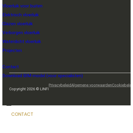
Vloerluik voor buiten
Elektrisch vloerluik
Glazen vloerluik
Verborgen vloerluik
Waterdicht vloerluik
Projecten
Contact
Download BIM-model (voor specialisten)
Privacybeleid
Algemene voorwaarden
Cookiebele
Copyright 2026 © LINFI
CONTACT